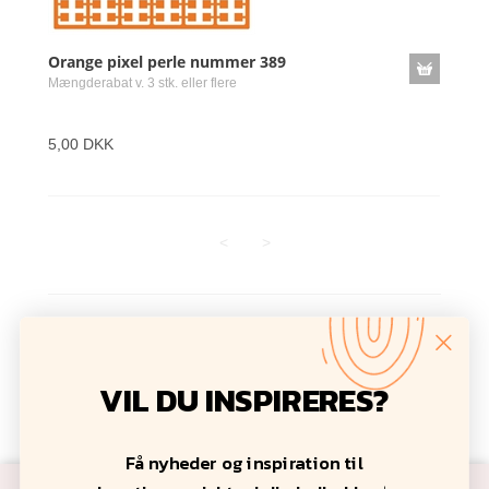
Orange pixel perle nummer 389
Mængderabat v. 3 stk. eller flere
5,00 DKK
<
>
Antal varer: 30
Vis uden moms
Anbefal
Print
VIL DU INSPIRERES?
Få nyheder og inspiration til