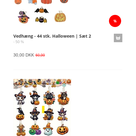
Vedhæng - 44 stk. Halloween | Sæt 2
- 50 %
30,00 DKK
60,00