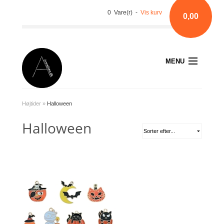
0 Vare(r) -
Vis kurv
0,00
MENU
Højtider
»
Halloween
Halloween