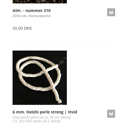
Alm. - nummer 310
2000 stk. diamantperler
20,00 DKK
6 mm. Heishi perle streng | Hvid
Flad heishi perle på ca. 40 cm. streng.
Ca. 350-400 perler på 1 streng