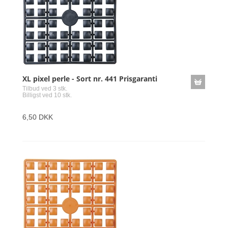
XL pixel perle - Sort nr. 441 Prisgaranti
Tilbud ved 3 stk.
Billigst ved 10 stk.
6,50 DKK