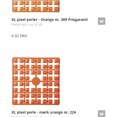
XL pixel perler - Orange nr. 389 Prisgaranti
Rabat ved 3 og 10 stk.
6,50 DKK
XL pixel perle - mørk orange nr. 224