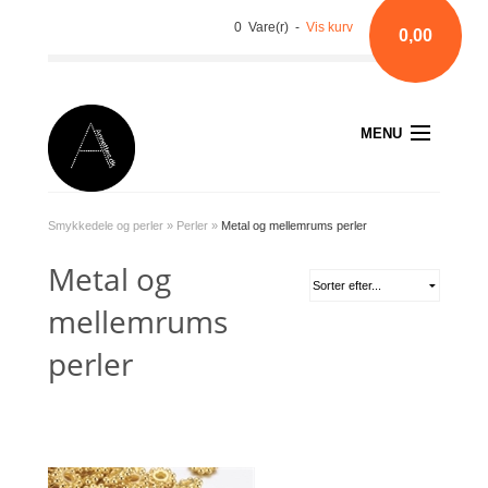
0 Vare(r) -
Vis kurv
0,00
MENU
Smykkedele og perler
»
Perler
»
Metal og mellemrums perler
Metal og
mellemrums
perler