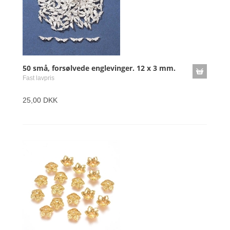
50 små, forsølvede englevinger. 12 x 3 mm.
Fast lavpris
25,00 DKK