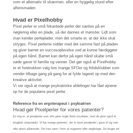
som et alternativ til skærmen, eller en hyggelig stund efter
aftensmaden.
Hvad er Pixelhobby
Pixel perler er små firkantede perler der sættes på en
nøglering eller en plade, så der dannes et mønster. Lidt som
man kender perleplader, men det smarte er, at der ikke skal
stryges. Pixel perlerne sidder med det samme fast på pladen
og giver barnet en succesoplevelse ved at kunne færdiggøre
på egen hånd. Barnet kan derfor på egen hånd skabe små
søde gaver til familie og venner. Det gør også at Pixelhobby
er et foretrukken valg hos mange SFOer og fritidsklubber som
vender tilbage gang på gang for at fylde lageret op med den
kreative aktivitet.
Vi ser også at mange psykiatriske afdelinger har fået øjnene
op for de populære pixel perler.
Reference fra en ergoterapeut i psykiatrien
Hvad gør Pixelperler for vores patienter?
En ting er, at pixelperler som ofte giver nogle flotte resultater, men de giver også et
brugbart slutprodukt. Vi har mange patienter, der fx laver pixelperler i gave til sig selv
eller deres pårørende. Det kan være i form af magneter eller nøgleringe. De bruger tid