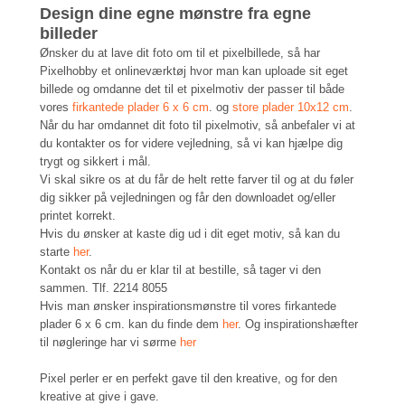
Design dine egne mønstre fra egne
billeder
Ønsker du at lave dit foto om til et pixelbillede, så har
Pixelhobby et onlineværktøj hvor man kan uploade sit eget
billede og omdanne det til et pixelmotiv der passer til både
vores
firkantede plader 6 x 6 cm
. og
store plader 10x12 cm
.
Når du har omdannet dit foto til pixelmotiv, så anbefaler vi at
du kontakter os for videre vejledning, så vi kan hjælpe dig
trygt og sikkert i mål.
Vi skal sikre os at du får de helt rette farver til og at du føler
dig sikker på vejledningen og får den downloadet og/eller
printet korrekt.
Hvis du ønsker at kaste dig ud i dit eget motiv, så kan du
starte
her
.
Kontakt os når du er klar til at bestille, så tager vi den
sammen. Tlf. 2214 8055
Hvis man ønsker inspirationsmønstre til vores firkantede
plader 6 x 6 cm. kan du finde dem
her
. Og inspirationshæfter
til nøgleringe har vi sørme
her
Pixel perler er en perfekt gave til den kreative, og for den
kreative at give i gave.