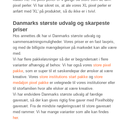
pixel perler. Vi har sikret os, at ale vores XL pixel perler er
anført med 'XL' på produktet, så du ikke er i tvivl.
Danmarks største udvalg og skarpeste
priser
Hos annettes.dk har vi Danmarks største udvalg og
sammensætningsmuligheder. Vores priser er en fast lavpris,
og med de billigste mængdepriser på markedet kan alle være
med.
Vi har flere pakkeløsninger så der er begyndersæt i flere
varianter afhængig af behov. Vi har også vores
store pixel
pakke
, som er super til et søskendepar der ønsker at være
kreative. Vores
store institutions start pakke
og
store
medaljon pixel pakke
er velegnede til vores institutioner eller
til storfamilien hvor alle elsker at være kreative.
Vi har endvidere Danmarks største udvalg af færdige
gavesæt, så der kan gives rigtig fine gaver med Pixelhobby
gavesæt. Fra de mindste nøgleringssæt til store gavesæt
med rammer. Vi har mange varianter som alle kan findes
her
.