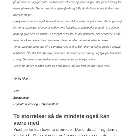
på at finde det rigtige motiv i inspirationsfolderne og finder noget, der giver mening for
deres pårørende. Det er med til at give glæde og håb, da de laver noget til dem, der
betyder meget.
Pixelperler kræver meget koncentration, men det er netop noget af det, der er gavnligt
for vores patienter. Mange af patienterne fortæller, at pixelperler er med til at aflede
dem og give dem en pause i en meget svær tid. Vi har patienter, der beskriver, at de
nemmere kan tage afstand fra deres stemmer eller de selvskadende tanker.
Vores patienter laver det ofte sammen med andre. Det giver et fælles tredje i sociale
relationer. Når der kommer nye patienter, så lærer de det fra sig, og hjælper hinanden
i gang. Det giver vores patienter en glæde at kunne hjælpe andre.
I og med, at der er både store og små pixels, så kan næsten alle være med.
Venlig hilsen
XXX
Ergoterapeut
Psykiatrisk afdeling - Psykoseafsnit
To størrelser så de mindste også kan
være med
Pixel perler kan have to størrelser. Der er de alm. og dem vi
kalder XL. XL pixel perler er 4 gange så store som de alm.