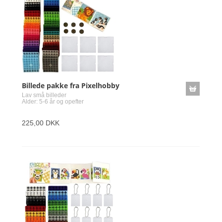
Billede pakke fra Pixelhobby
Lav små billeder
Alder: 5-6 år og opefter
225,00 DKK