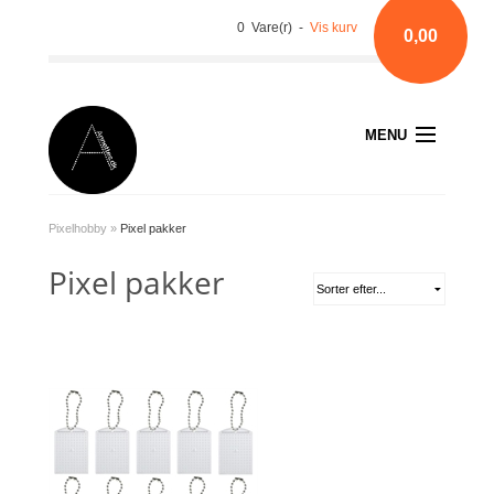
0 Vare(r) -
Vis kurv
0,00
MENU
Pixelhobby
»
Pixel pakker
Pixel pakker