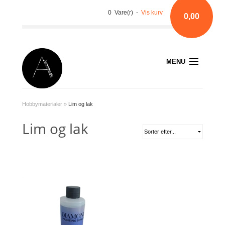
0 Vare(r) -
Vis kurv
0,00
MENU
Hobbymaterialer
»
Lim og lak
Lim og lak