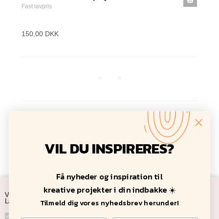
Fast lavpris
150,00 DKK
<
>
Antal varer: 7
Vis uden moms
Anbefal
Print
VIL DU INSPIRERES?
Få nyheder og inspiration til
kreative projekter i din indbakke ☀️
Ved at acceptere cookies accepterer du samtidig vores privatlivs poitik.
Tilmeld dig vores nyhedsbrev herunder!
Læs mere under rubrikken: "
Vilkår
" nederst på siden.
Nødvendige