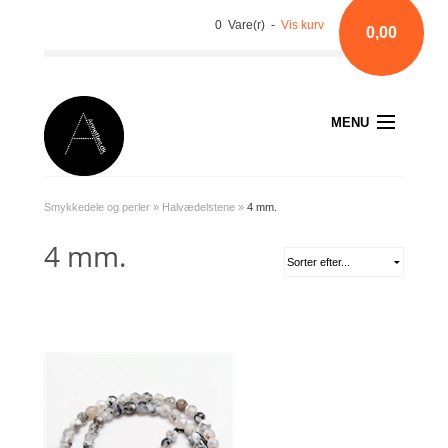
0 Vare(r) -
Vis kurv
0,00
MENU
Smykkedele og perler
»
Halvædelstene
»
4 mm.
4 mm.