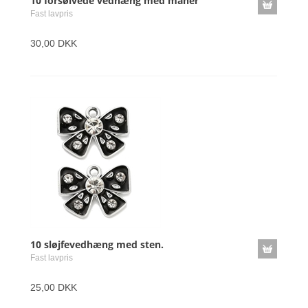
10 forsølvede vedhæng med måner
Fast lavpris
30,00 DKK
10 sløjfevedhæng med sten.
Fast lavpris
25,00 DKK