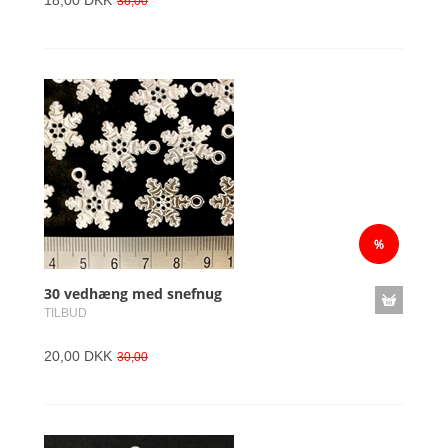
18,00 DKK
36,00
30 vedhæng med snefnug
TILBUD
20,00 DKK
30,00