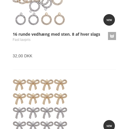
16 runde vedhæng med sten. 8 af hver slags
Fast lavpris
32,00 DKK