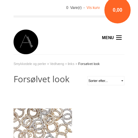
0 Vare(r) -
Vis kurv
0,00
MENU
Smykkedele og perler
»
Vedhæng + links
»
Forsølvet look
Forsølvet look