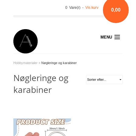
0 Vare(r) -
Vis kurv
0,00
MENU
Hobbymaterialer
»
Nøgleringe og karabiner
Nøgleringe og
karabiner