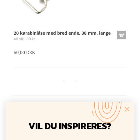
20 karabinlåse med bred ende, 38 mm. lange
40 stk. 80 kr.
50,00 DKK
<
>
Antal varer: 14
Vis uden moms
Anbefal
Print
VIL DU INSPIRERES?