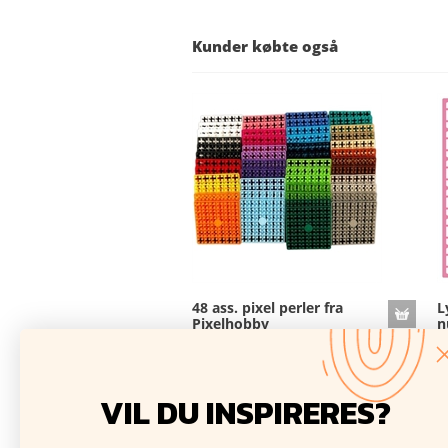
Kunder købte også
48 ass. pixel perler fra
L
Pixelhobby
n
Mange farver repræsenteret i
Mæ
sættet
5
150,00 DKK
VIL DU INSPIRERES?