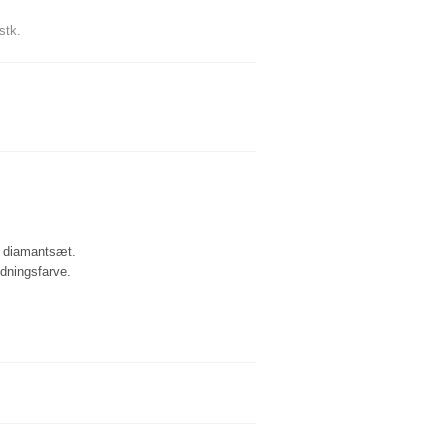
DIY engle og stjerne sæt m.v.
stk.
Opbevaring til diverse materialer
 ideer med Hobbymaterialer
Nåle og værktøj
Diverse
Inspiration og ideer med Smykkedele og perler
Inspiration til jul
re diamantsæt.
ldningsfarve.