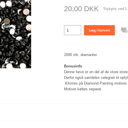
Stickers - UDEN diamanter og værktøj
Hårpynt
20,00 DKK
Stykpris ved
1
Diverse - MED diamanter og værktøj
Diverse
Diverse - UDEN diamanter og værktøj
Inspiration og
Tilbehør
Jul
2000 stk. diamanter.
Bonusinfo
Denne farve er en del af de store sto
Derfor også særdeles velegnet til opfy
Klistres på Diamond Painting motiver.
Motiver købes separat.