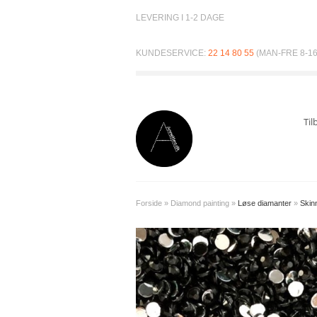
LEVERING I 1-2 DAGE
KUNDESERVICE:
22 14 80 55
(MAN-FRE 8-16
Til
Forside
»
Diamond painting
»
Løse diamanter
»
Skin