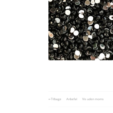
«-Tilbage
Anbefal
Vis uden moms