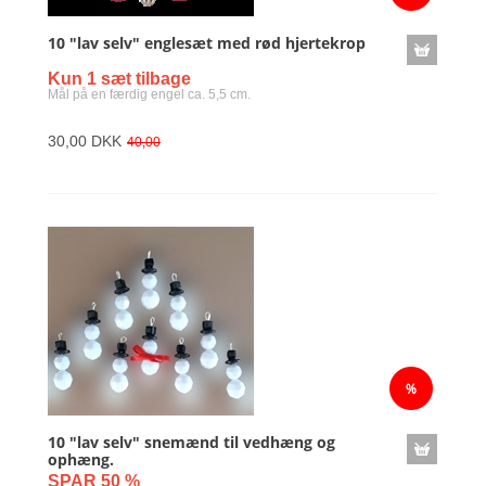
10 "lav selv" englesæt med rød hjertekrop
Kun 1 sæt tilbage
Mål på en færdig engel ca. 5,5 cm.
30,00 DKK
40,00
10 "lav selv" snemænd til vedhæng og
ophæng.
SPAR 50 %