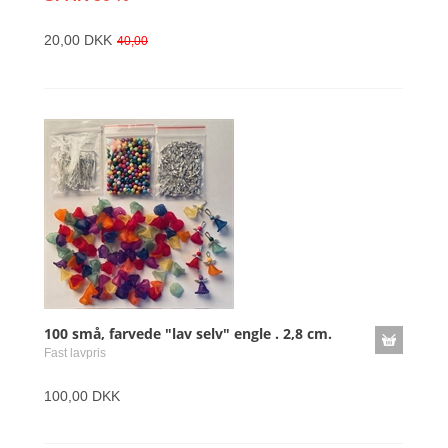
20,00 DKK
40,00
100 små, farvede "lav selv" engle . 2,8 cm.
Fast lavpris
100,00 DKK