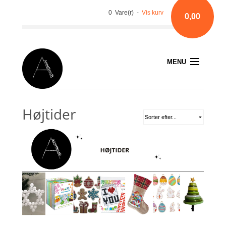
0 Vare(r) -
Vis kurv
0,00
MENU
Højtider