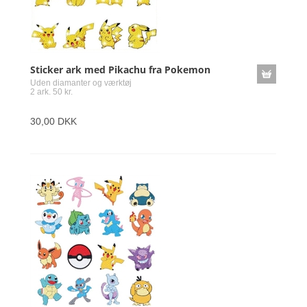
Sticker ark med Pikachu fra Pokemon
Uden diamanter og værktøj
2 ark. 50 kr.
30,00 DKK