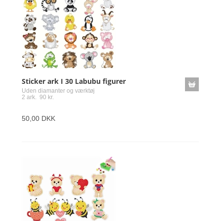
Sticker ark I 30 Labubu figurer
Uden diamanter og værktøj
2 ark. 90 kr.
50,00 DKK