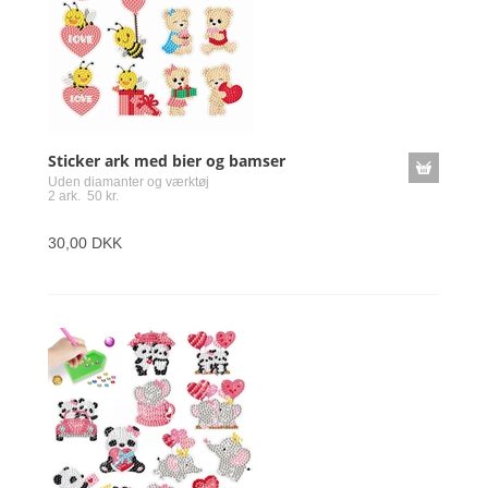
Sticker ark med bier og bamser
Uden diamanter og værktøj
2 ark. 50 kr.
30,00 DKK