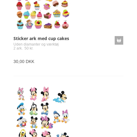
Sticker ark med cup cakes
Uden diamanter og værktøj
2 ark. 50 kr.
30,00 DKK