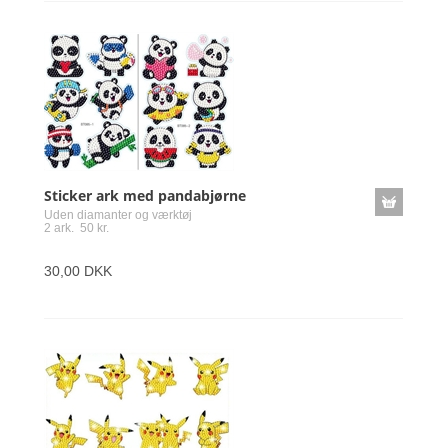
Sticker ark med pandabjørne
Uden diamanter og værktøj
2 ark. 50 kr.
30,00 DKK