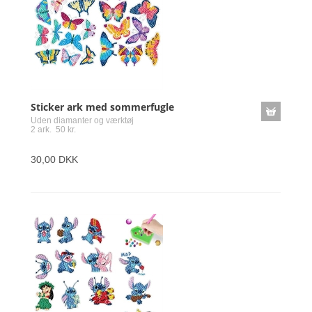
Sticker ark med sommerfugle
Uden diamanter og værktøj
2 ark. 50 kr.
30,00 DKK