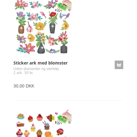
Sticker ark med blomster
Uden diamanter og værktøj
2 ark. 50 kr.
30,00 DKK