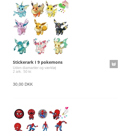
Stickerark I 9 pokemons
Uden diamanter og værktøj
2 ark. 50 kr.
30,00 DKK