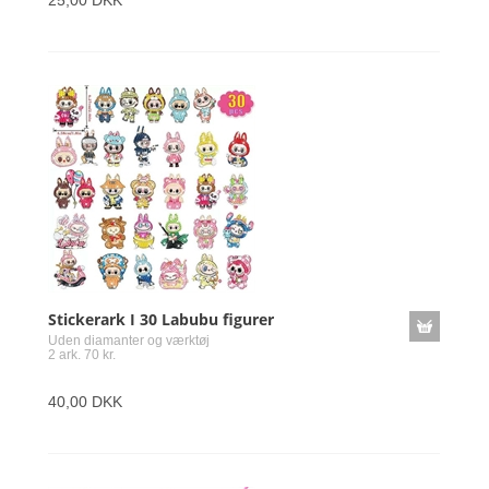
25,00 DKK
Stickerark I 30 Labubu figurer
Uden diamanter og værktøj
2 ark. 70 kr.
40,00 DKK