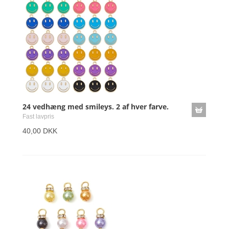
24 vedhæng med smileys. 2 af hver farve.
Fast lavpris
40,00 DKK