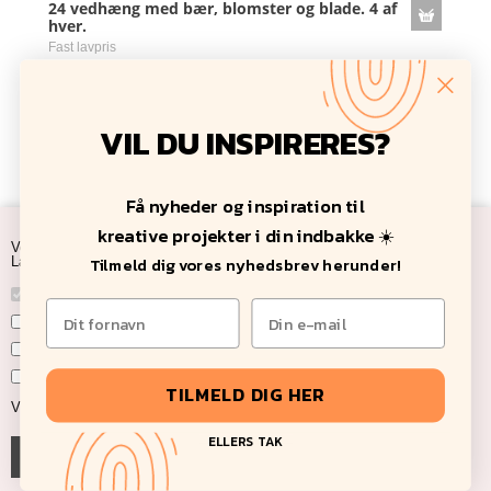
24 vedhæng med bær, blomster og blade. 4 af
hver.
Fast lavpris
40,00 DKK
VIL DU INSPIRERES?
Få nyheder og inspiration til
kreative projekter i din indbakke ☀️
Ved at acceptere cookies accepterer du samtidig vores privatlivs poitik.
Tilmeld dig vores nyhedsbrev herunder!
Læs mere under rubrikken: "
Vilkår
" nederst på siden.
Nødvendige
Markedsføring
Funktionelle
Statistiske
TILMELD DIG HER
Vis cookie detaljer
ELLERS TAK