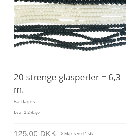
20 strenge glasperler = 6,3
m.
Fast lavpris
Lev.:
1-2 dage
125,00 DKK
Stykpris ved
1
stk.