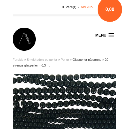
0 Vare(r) -
Vis kurv
0,00
MENU
Forside
»
Smykkedele og perler
»
Perler
»
Glasperler på streng
»
20
strenge glasperler = 6,3 m.